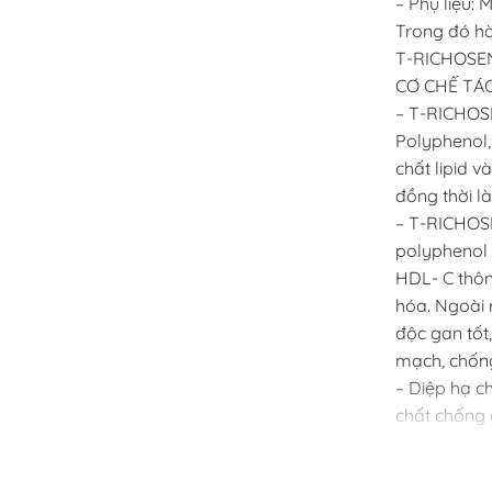
– Phụ liệu: 
Trong đó hà
T-RICHOSEN 
CƠ CHẾ TÁ
– T-RICHOSE
Polyphenol, 
chất lipid 
đồng thời là
– T-RICHOS
polyphenol 
HDL- C thôn
hóa. Ngoài 
độc gan tốt,
mạch, chống
– Diệp hạ c
chất chống 
hóa ở gan, 
SGPT. Diệp 