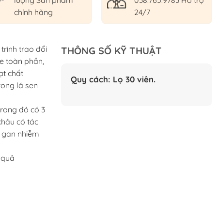
lượng Sản phẩm
038.765.9783 Hỗ trợ
chính hãng
24/7
trình trao đổi
THÔNG SỐ KỸ THUẬT
de toàn phần,
ạt chất
Quy cách: Lọ 30 viên.
rong lá sen
trong đó có 3
châu có tác
h gan nhiễm
 quả