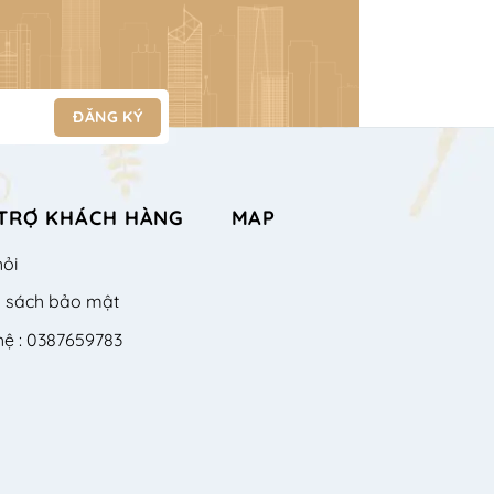
TRỢ KHÁCH HÀNG
MAP
hỏi
h sách bảo mật
hệ : 0387659783