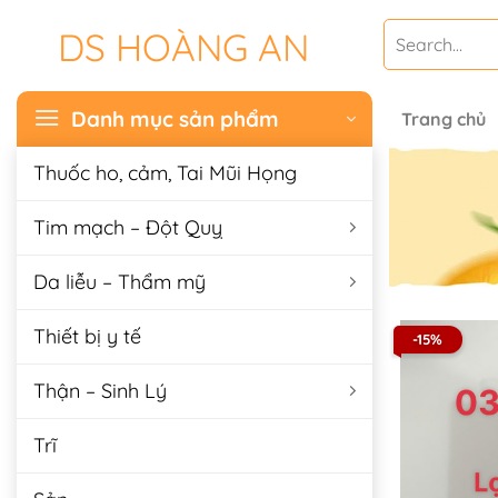
Chuyển
Search
DS HOÀNG AN
đến
for:
nội
dung
Danh mục sản phẩm
Trang chủ
Thuốc ho, cảm, Tai Mũi Họng
Tim mạch – Đột Quỵ
Da liễu – Thẩm mỹ
Thiết bị y tế
-15%
Thận – Sinh Lý
Trĩ