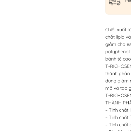
Mi
Chiết xuất 
chất lipid 
giảm cholest
polyphenol b
bánh tẻ cao 
T-RICHOSEN 
thành phần c
dụng giảm m
mỡ và tạo g
T-RICHOSEN
THÀNH PHẦ
– Tinh chất 
– Tinh chất
– Tinh chất