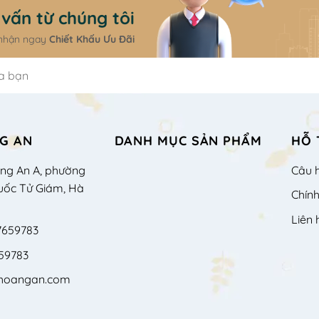
vấn từ chúng tôi
 nhận ngay
Chiết Khấu Ưu Đãi
G AN
DANH MỤC SẢN PHẨM
HỖ 
àng An A, phường
Câu 
uốc Tử Giám, Hà
Chín
Liên 
7659783
59783
shoangan.com