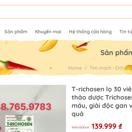
Sản phẩm
Khuyến mại
Hệ thống cửa hàng
Tin t
Sản phẩ
Home
/
Tim mạch - Đột qu
T-richosen lọ 30 viê
thảo dược Trichose
máu, giải độc gan 
quả
Original
Cur
139.999
₫
165.000
₫
price
pri