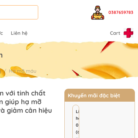
0387659783
ức
Liên hệ
Cart
m
ỵ
/
Hạ mỡ máu
n với tinh chất
Khuyến mãi đặc biệt
n giúp hạ mỡ
và giảm cân hiệu
Liên
hệ
038.765.9783
rent
(có
ce