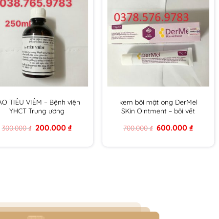
 tiếp
bệnh
AO TIÊU VIÊM – Bệnh viện
kem bôi mật ong DerMel
YHCT Trung ương
SKin Ointment – bôi vết
thương chứa mật ong y khoa
Original
Current
Original
Current
200.000
₫
600.000
₫
300.000
₫
700.000
₫
DERMEL SKIN OINMENT tuýp
price
price
price
price
15g hàng chính hãng
was:
is:
was:
is:
300.000 ₫.
200.000 ₫.
700.000 ₫.
600.000