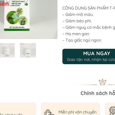
was:
is:
CÔNG DỤNG SẢN PHẨM T-
165.000 ₫.
139
– Giảm mỡ máu.
– Giảm béo phì.
– Giảm nguy cơ mắc bệnh 
– Hạ men gan
– Tạo giấc ngủ ngon
MUA NGAY
Giao tận nơi, nhận tại cử
Chính sách hỗ
Miễn phí vận chuyển