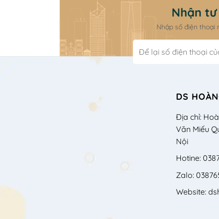
Nhận tư 
Nhập số điện thoại
DS HOÀN
Địa chỉ: Ho
Văn Miếu Q
Nội
Hotine: 038
Zalo: 03876
Website: d