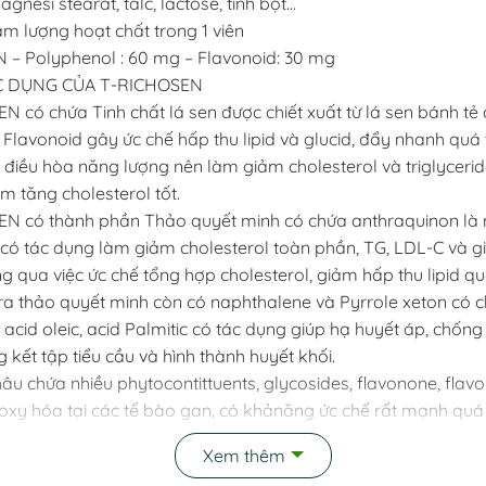
Magnesi stearat, talc, lactose, tinh bột…
m lượng hoạt chất trong 1 viên
– Polyphenol : 60 mg – Flavonoid: 30 mg
C DỤNG CỦA T-RICHOSEN
N có chứa Tinh chất lá sen được chiết xuất từ lá sen bánh tẻ
Flavonoid gây ức chế hấp thu lipid và glucid, đẩy nhanh quá t
và điều hòa năng lượng nên làm giảm cholesterol và triglyceri
m tăng cholesterol tốt.
EN có thành phần Thảo quyết minh có chứa anthraquinon là
có tác dụng làm giảm cholesterol toàn phần, TG, LDL-C và 
g qua việc ức chế tổng hợp cholesterol, giảm hấp thu lipid qu
ra thảo quyết minh còn có naphthalene và Pyrrole xeton có c
 acid oleic, acid Palmitic có tác dụng giúp hạ huyết áp, chốn
 kết tập tiểu cầu và hình thành huyết khối.
hâu chứa nhiều phytocontittuents, glycosides, flavonone, flav
oxy hóa tại các tế bào gan, có khảnăng ức chế rất mạnh quá 
tăng hàm lượng glutathionie ở tế bào gan làm ức chế các e
Xem thêm
hạ châu có tác dụng rất tốt trong việc bảo vệ tế bào gan, hạ