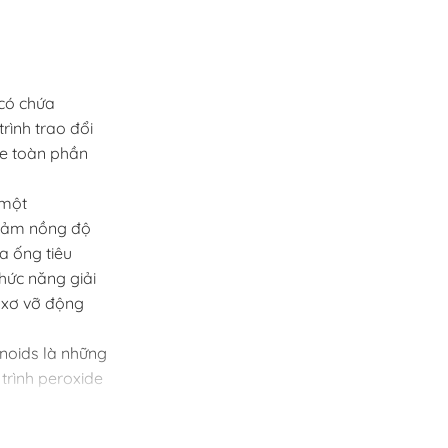
 có chứa
rình trao đổi
de toàn phần
 một
giảm nồng độ
a ống tiêu
hức năng giải
g xơ vỡ động
onoids là những
trình peroxide
nzyme SGOT và
 men gan.