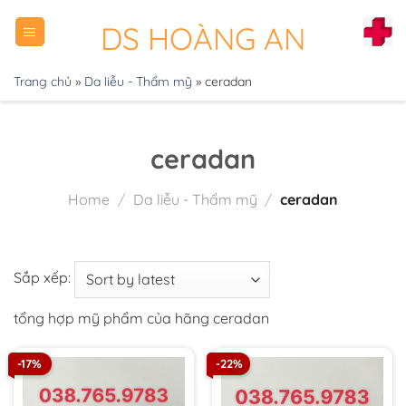
Chuyển
DS HOÀNG AN
đến
nội
dung
Trang chủ
»
Da liễu - Thẩm mỹ
»
ceradan
ceradan
Home
/
Da liễu - Thẩm mỹ
/
ceradan
Sắp xếp:
tổng hợp mỹ phẩm của hãng ceradan
-17%
-22%