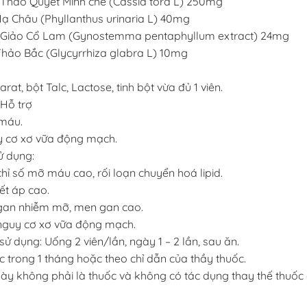
t Thảo Quyết Minh chế (Cassia tora L) 250mg
Hạ Châu (Phyllanthus urinaria L) 40mg
ất Giảo Cổ Lam (Gynostemma pentaphyllum extract) 24mg
hảo Bắc (Glycyrrhiza glabra L) 10mg
rat, bột Talc, Lactose, tinh bột vừa đủ 1 viên.
Hỗ trợ
máu.
y cơ xơ vữa động mạch.
ử dụng:
chỉ số mỡ máu cao, rối loạn chuyển hoá lipid.
ết áp cao.
 gan nhiễm mỡ, men gan cao.
nguy cơ xơ vữa động mạch.
ử dụng: Uống 2 viên/lần, ngày 1 – 2 lần, sau ăn.
c trong 1 tháng hoặc theo chỉ dẫn của thầy thuốc.
y không phải là thuốc và không có tác dụng thay thế thuốc