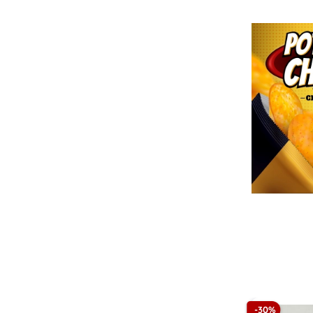
-17%
-30%