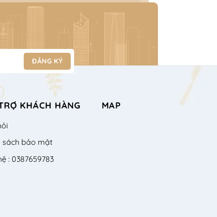
TRỢ KHÁCH HÀNG
MAP
hỏi
h sách bảo mật
hệ : 0387659783