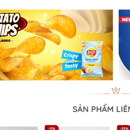
SẢN PHẨM LI
-11%
-33%