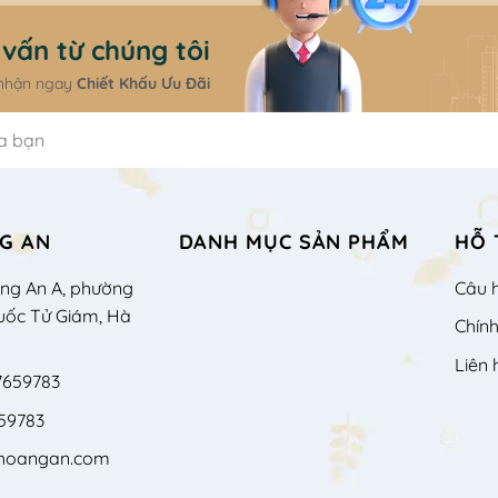
vấn từ chúng tôi
 nhận ngay
Chiết Khấu Ưu Đãi
G AN
DANH MỤC SẢN PHẨM
HỖ 
àng An A, phường
Câu 
uốc Tử Giám, Hà
Chín
Liên 
7659783
59783
shoangan.com