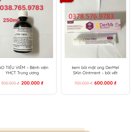
AO TIÊU VIÊM – Bệnh viện
kem bôi mật ong DerMel
YHCT Trung ương
SKin Ointment – bôi vết
thương chứa mật ong y khoa
Original
Current
Original
Current
200.000
₫
600.000
₫
300.000
₫
700.000
₫
DERMEL SKIN OINMENT tuýp
price
price
price
price
15g hàng chính hãng
was:
is:
was:
is:
300.000 ₫.
200.000 ₫.
700.000 ₫.
600.000