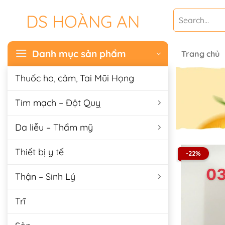
Chuyển
Search
DS HOÀNG AN
đến
for:
nội
dung
Danh mục sản phẩm
Trang chủ
Thuốc ho, cảm, Tai Mũi Họng
Tim mạch – Đột Quỵ
Da liễu – Thẩm mỹ
Thiết bị y tế
-22%
Thận – Sinh Lý
Trĩ