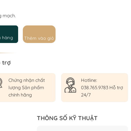
6.000 ₫.
g mạch.
a hàng
Thêm vào giỏ
 trợ
Chứng nhận chất
Hotline:
lượng Sản phẩm
038.765.9783 Hỗ trợ
chính hãng
24/7
THÔNG SỐ KỸ THUẬT