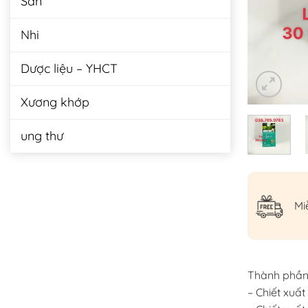
Sản
Nhi
Dược liệu – YHCT
Xương khớp
ung thư
Mi
Thành phần 
– Chiết xuấ