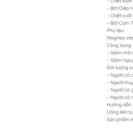
– Chiết xuấ
– Bột Diệp 
– Chiết xu
– Bột Cam T
Phụ liệu:
Magnesi stea
Công dụng: 
– Giảm mỡ 
– Giảm ngu
Đối tượng s
– Người có 
– Người huy
– Người có
– Người có 
Hướng dẫn s
Uống liên tụ
Sản phẩm nà