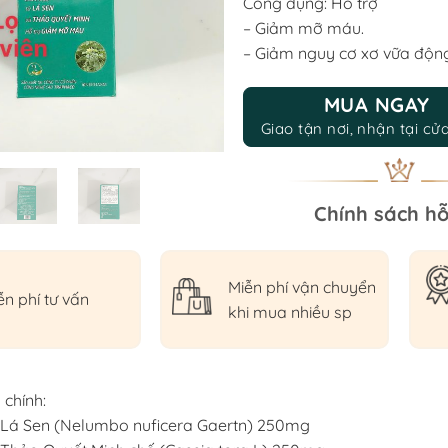
Công dụng: Hỗ trợ
200.000 ₫.
15
– Giảm mỡ máu.
– Giảm nguy cơ xơ vữa độn
MUA NGAY
Giao tận nơi, nhận tại cử
Chính sách hỗ
Miễn phí vận chuyển
ễn phí tư vấn
khi mua nhiều sp
chính:
t Lá Sen (Nelumbo nuficera Gaertn) 250mg