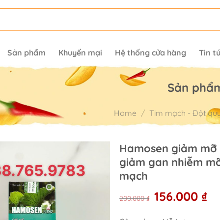
Sản phẩm
Khuyến mại
Hệ thống cửa hàng
Tin t
Sản phẩ
Home
/
Tim mạch - Đột qu
Hamosen giảm mỡ 
giảm gan nhiễm mỡ
mạch
Original
Cu
156.000
₫
200.000
₫
price
pr
was:
is: