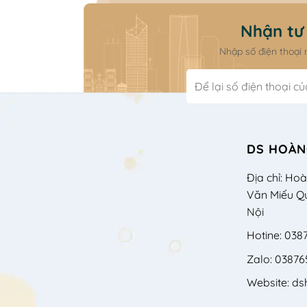
Nhận tư 
Nhập số điện thoại
DS HOÀN
Địa chỉ: Ho
Văn Miếu Q
Nội
Hotine: 038
Zalo: 03876
Website: d