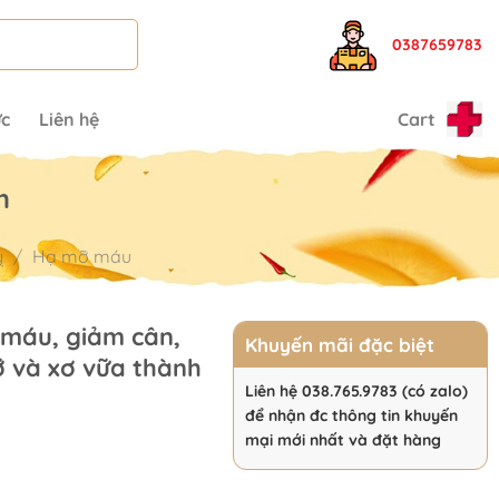
0387659783
ức
Liên hệ
Cart
m
ỵ
/
Hạ mỡ máu
máu, giảm cân,
Khuyến mãi đặc biệt
 và xơ vữa thành
Liên hệ 038.765.9783 (có zalo)
để nhận đc thông tin khuyến
rrent
mại mới nhất và đặt hàng
ice