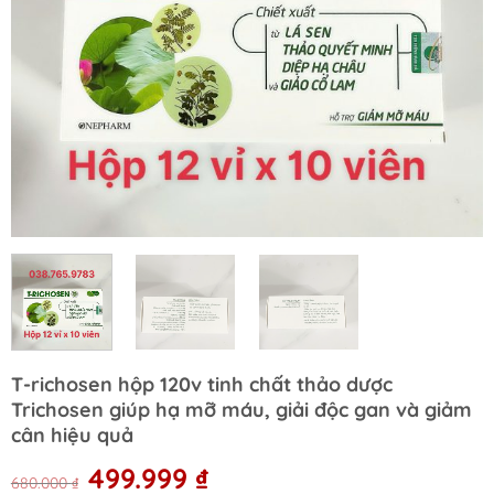
T-richosen hộp 120v tinh chất thảo dược
Trichosen giúp hạ mỡ máu, giải độc gan và giảm
cân hiệu quả
Original
Current
499.999
₫
680.000
₫