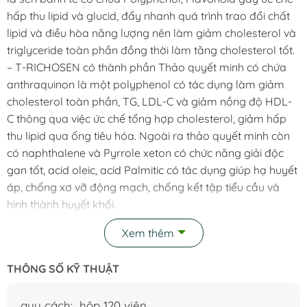
hấp thu lipid và glucid, đẩy nhanh quá trình trao đổi chất
lipid và điều hòa năng lượng nên làm giảm cholesterol và
triglyceride toàn phần đồng thời làm tăng cholesterol tốt.
– T-RICHOSEN có thành phần Thảo quyết minh có chứa
anthraquinon là một polyphenol có tác dụng làm giảm
cholesterol toàn phần, TG, LDL-C và giảm nồng độ HDL-
C thông qua việc ức chế tổng hợp cholesterol, giảm hấp
thu lipid qua ống tiêu hóa. Ngoài ra thảo quyết minh còn
có naphthalene và Pyrrole xeton có chức năng giải độc
gan tốt, acid oleic, acid Palmitic có tác dụng giúp hạ huyết
áp, chống xơ vỡ động mạch, chống kết tập tiểu cầu và
hình thành huyết khối.
Xem thêm
– Diệp hạ châu chứa nhiều phytocontittuents, glycosides,
flavonone, flavonoids là những chất chống oxy hóa tại các
THÔNG SỐ KỸ THUẬT
tế bào gan, có khảnăng ức chế rất mạnh quá trình
peroxide hóa ở gan, tăng hàm lượng glutathionie ở tế bào
gan làm ức chế các enzyme SGOT và SGPT. Diệp hạ châu
quy cách: hộp 120 viên