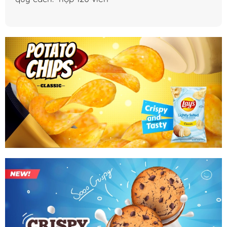
có tác dụng rất tốt trong việc bảo vệ tế bào gan, hạ men
gan.
CÔNG DỤNG SẢN PHẨM T-RICHOSEN
– Giảm mỡ máu.
– Giảm béo phì.
– Giảm nguy cơ mắc bệnh gan nhiễm mỡ
– Hạ men gan
– Tạo giấc ngủ ngon
ĐỐI TƯỢNG SỬ DỤNG
– Người gan nhiễm mỡ, men gan cao
– Người có chỉ số mõ máu cao, rối loạn chuyển hóa lipip
– Người huyết áp cao
– Người thừa cân, béo phì.
– Người bị mất ngủ, rối loạn giấc ngủ.
CHỐNG CHỈ ĐỊNH:
– Phụ nữ mang thai và cho con bú
HƯỚNG DẪN CÁCH SỬ DỤNG
– Uống 2 viên/lần x 2 lần/ngày, sau ăn sáng và ăn tối.