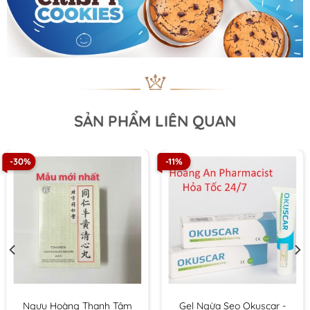
– Uống liên tục trong 1 tháng hoặc theo chỉ dẫn của bác sĩ.
Bảo quản: Để nơi khô ráo thoáng mát, tránh ánh nắng
mặt trời chiếu trực tiếp
Sản phẩm không phải là thuốc, không có tác dụng thay
thế thuốc chữa bệnh
SẢN PHẨM LIÊN QUAN
-30%
-11%
Ngưu Hoàng Thanh Tâm
Gel Ngừa Sẹo Okuscar -