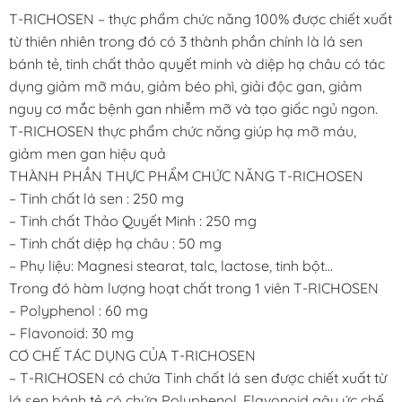
T-RICHOSEN – thực phẩm chức năng 100% được chiết xuất
từ thiên nhiên trong đó có 3 thành phần chính là lá sen
bánh tẻ, tinh chất thảo quyết minh và diệp hạ châu có tác
dụng giảm mỡ máu, giảm béo phì, giải độc gan, giảm
nguy cơ mắc bệnh gan nhiễm mỡ và tạo giấc ngủ ngon.
T-RICHOSEN thực phẩm chức năng giúp hạ mỡ máu,
giảm men gan hiệu quả
THÀNH PHẦN THỰC PHẨM CHỨC NĂNG T-RICHOSEN
– Tinh chất lá sen : 250 mg
– Tinh chất Thảo Quyết Minh : 250 mg
– Tinh chất diệp hạ châu : 50 mg
– Phụ liệu: Magnesi stearat, talc, lactose, tinh bột…
Trong đó hàm lượng hoạt chất trong 1 viên T-RICHOSEN
– Polyphenol : 60 mg
– Flavonoid: 30 mg
CƠ CHẾ TÁC DỤNG CỦA T-RICHOSEN
– T-RICHOSEN có chứa Tinh chất lá sen được chiết xuất từ
lá sen bánh tẻ có chứa Polyphenol, Flavonoid gây ức chế