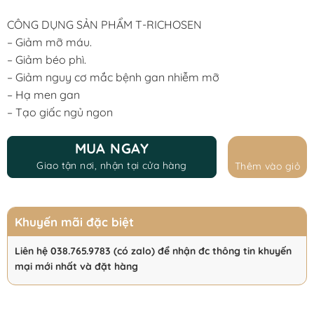
price
price
was:
is:
CÔNG DỤNG SẢN PHẨM T-RICHOSEN
680.000 ₫.
499.999 ₫.
– Giảm mỡ máu.
– Giảm béo phì.
– Giảm nguy cơ mắc bệnh gan nhiễm mỡ
– Hạ men gan
– Tạo giấc ngủ ngon
MUA NGAY
Giao tận nơi, nhận tại cửa hàng
Thêm vào giỏ
Khuyến mãi đặc biệt
Liên hệ 038.765.9783 (có zalo) để nhận đc thông tin khuyến
mại mới nhất và đặt hàng