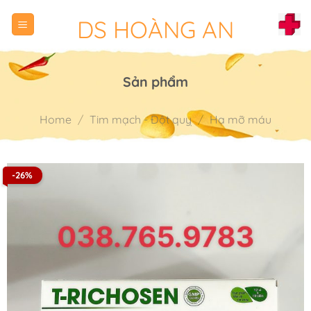
Chuyển
DS HOÀNG AN
đến
nội
dung
Sản phẩm
Home
/
Tim mạch - Đột quỵ
/
Hạ mỡ máu
-26%