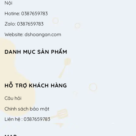
Nội
Hotine: 0387659783
Zalo: 0387659783
Website: dshoangan.com
DANH MỤC SẢN PHẨM
HỖ TRỢ KHÁCH HÀNG
Câu hỏi
Chính sách bảo mật
Liên hệ : 0387659783