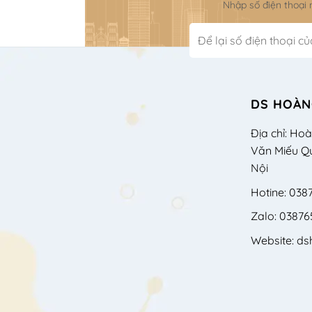
Nhập số điện thoại
DS HOÀN
Địa chỉ: Ho
Văn Miếu Q
Nội
Hotine: 038
Zalo: 03876
Website: d