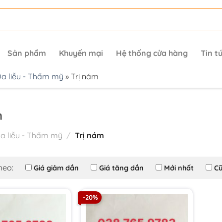
Sản phẩm
Khuyến mại
Hệ thống cửa hàng
Tin t
a liễu - Thẩm mỹ
»
Trị nám
m
a liễu - Thẩm mỹ
/
Trị nám
heo:
Giá giảm dần
Giá tăng dần
Mới nhất
Cũ
-20%