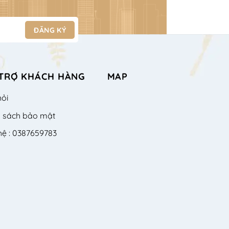
TRỢ KHÁCH HÀNG
MAP
hỏi
h sách bảo mật
hệ : 0387659783