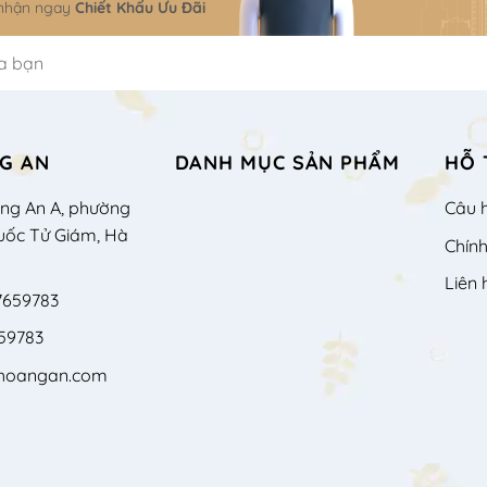
 nhận ngay
Chiết Khấu Ưu Đãi
G AN
DANH MỤC SẢN PHẨM
HỖ 
àng An A, phường
Câu 
uốc Tử Giám, Hà
Chín
Liên 
7659783
59783
shoangan.com