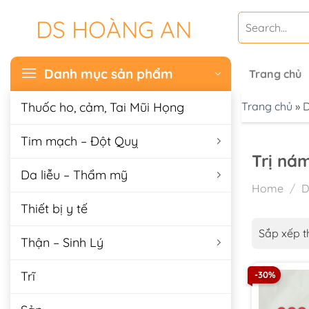
Chuyển
Search
DS HOÀNG AN
đến
for:
nội
dung
Danh mục sản phẩm
Trang chủ
Thuốc ho, cảm, Tai Mũi Họng
Trang chủ
»
D
Tim mạch – Đột Quỵ
Trị ná
Da liễu – Thẩm mỹ
Home
/
D
Thiết bị y tế
Sắp xếp t
Thận – Sinh Lý
Trĩ
-30%