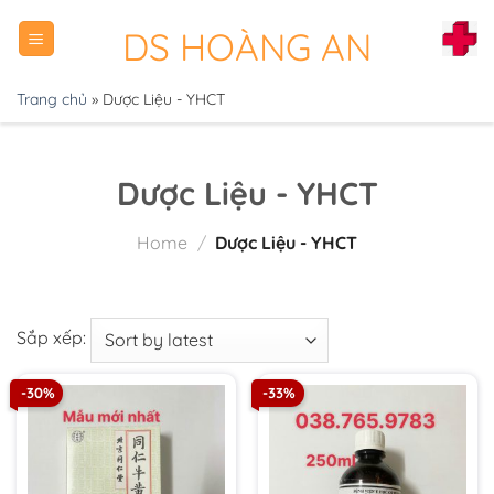
Chuyển
DS HOÀNG AN
đến
nội
dung
Trang chủ
»
Dược Liệu - YHCT
Dược Liệu - YHCT
Home
/
Dược Liệu - YHCT
Sắp xếp:
-30%
-33%