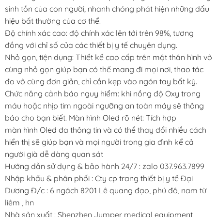
sinh tồn của con người, nhanh chóng phát hiện những dấu
hiệu bất thường của cơ thể.
Độ chính xác cao: độ chính xác lên tới trên 98%, tương
đồng với chỉ số của các thiết bị y tế chuyên dụng.
Nhỏ gọn, tiện dụng: Thiết kế cao cấp trên một thân hình vô
cùng nhỏ gọn giúp bạn có thể mang đi mọi nơi, thao tác
đo vô cùng đơn giản, chỉ cần kẹp vào ngón tay bất kỳ.
Chức năng cảnh báo nguy hiểm: khi nồng độ Oxy trong
máu hoặc nhịp tim ngoài ngưỡng an toàn máy sẽ thông
báo cho bạn biết. Màn hình Oled rõ nét: Tích hợp
màn hình Oled đa thông tin và có thể thay đổi nhiều cách
hiển thị sẽ giúp bạn và mọi người trong gia đình kể cả
người già dễ dàng quan sát
Hướng dẫn sử dụng & bảo hành 24/7 : zalo 037.963.7899
Nhập khẩu & phân phối : Cty cp trang thiết bị y tế Đại
Dương Đ/c : 6 ngách 8201 Lê quang đạo, phú đô, nam từ
liêm , hn
Nhà sản xuất : Shenzhen Jumper medical equipment