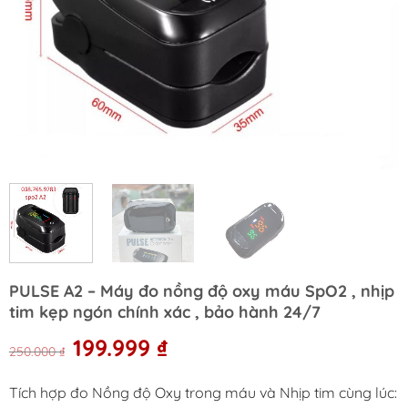
PULSE A2 – Máy đo nồng độ oxy máu SpO2 , nhịp
tim kẹp ngón chính xác , bảo hành 24/7
Original
Current
199.999
₫
250.000
₫
price
price
was:
is:
Tích hợp đo Nồng độ Oxy trong máu và Nhịp tim cùng lúc:
250.000 ₫.
199.999 ₫.