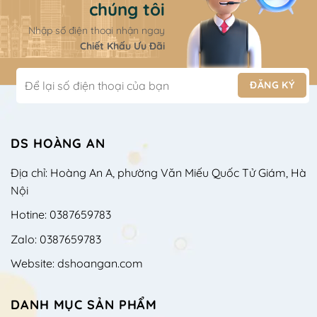
chúng tôi
Nhập số điện thoại nhận ngay
Chiết Khấu Ưu Đãi
DS HOÀNG AN
Địa chỉ: Hoàng An A, phường Văn Miếu Quốc Tử Giám, Hà
Nội
Hotine: 0387659783
Zalo: 0387659783
Website: dshoangan.com
DANH MỤC SẢN PHẨM