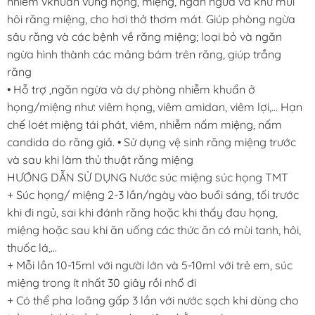
nhiễm vkhuẩn vùng họng, miệng, ngăn ngừa và khử mùi
hôi răng miệng, cho hơi thở thơm mát. Giúp phòng ngừa
sâu răng và các bệnh về răng miệng; loại bỏ và ngăn
ngừa hình thành các mảng bám trên răng, giúp trắng
răng
• Hỗ trợ ,ngăn ngừa và dự phòng nhiễm khuẩn ở
họng/miệng như: viêm họng, viêm amidan, viêm lợi,… Hạn
chế loét miệng tái phát, viêm, nhiễm nấm miệng, nấm
candida do răng giả. • Sử dụng vệ sinh răng miệng trước
và sau khi làm thủ thuật răng miệng
HƯỚNG DẪN SỬ DỤNG Nước súc miệng súc họng TMT
+ Súc họng/ miệng 2-3 lần/ngày vào buổi sáng, tối trước
khi đi ngủ, sai khi đánh răng hoặc khi thấy đau họng,
miệng hoặc sau khi ăn uống các thức ăn có mùi tanh, hôi,
thuốc lá,…
+ Mỗi lần 10-15ml với người lớn và 5-10ml với trẻ em, súc
miệng trong ít nhất 30 giây rồi nhổ đi
+ Có thể pha loãng gấp 3 lần với nước sạch khi dùng cho