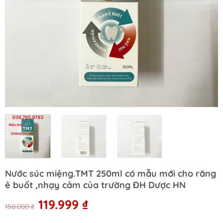
Nước súc miệng.TMT 250ml có mẫu mới cho răng
ê buốt ,nhạy cảm của trường ĐH Dược HN
Original
Current
119.999
₫
150.000
₫
price
price
was:
is: