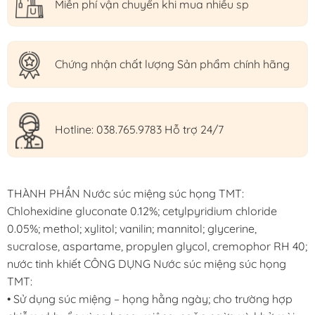
Miễn phí vận chuyển khi mua nhiều sp
Chứng nhận chất lượng Sản phẩm chính hãng
Hotline: 038.765.9783 Hỗ trợ 24/7
THÀNH PHẦN Nước súc miệng súc họng TMT:
Chlohexidine gluconate 0.12%; cetylpyridium chloride
0.05%; methol; xylitol; vanilin; mannitol; glycerine,
sucralose, aspartame, propylen glycol, cremophor RH 40;
nước tinh khiết CÔNG DỤNG Nước súc miệng súc họng
TMT:
• Sử dụng súc miệng – họng hằng ngày; cho trường hợp