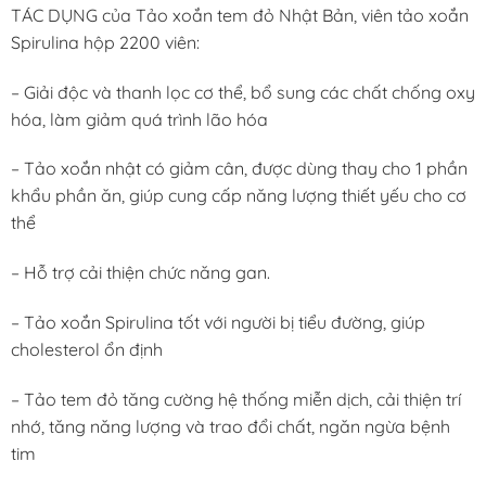
TÁC DỤNG của Tảo xoắn tem đỏ Nhật Bản, viên tảo xoắn
550.000 ₫.
399.993 ₫.
Spirulina hộp 2200 viên:
– Giải độc và thanh lọc cơ thể, bổ sung các chất chống oxy
hóa, làm giảm quá trình lão hóa
– Tảo xoắn nhật có giảm cân, được dùng thay cho 1 phần
khẩu phần ăn, giúp cung cấp năng lượng thiết yếu cho cơ
thể
– Hỗ trợ cải thiện chức năng gan.
– Tảo xoắn Spirulina tốt với người bị tiểu đường, giúp
cholesterol ổn định
– Tảo tem đỏ tăng cường hệ thống miễn dịch, cải thiện trí
nhớ, tăng năng lượng và trao đổi chất, ngăn ngừa bệnh
tim