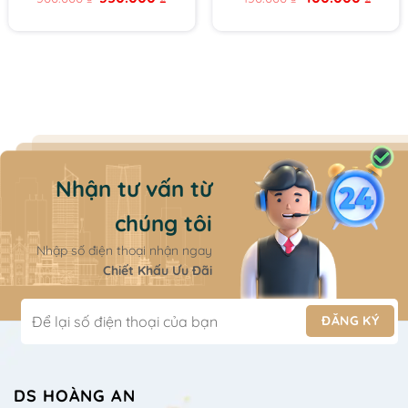
price
price
price
price
Tuýp 15ml
was:
is:
was:
is:
 ₫.
500.000 ₫.
350.000 ₫.
450.000 ₫.
400.00
Nhận tư vấn từ
chúng tôi
Nhập số điện thoại nhận ngay
Chiết Khấu Ưu Đãi
DS HOÀNG AN