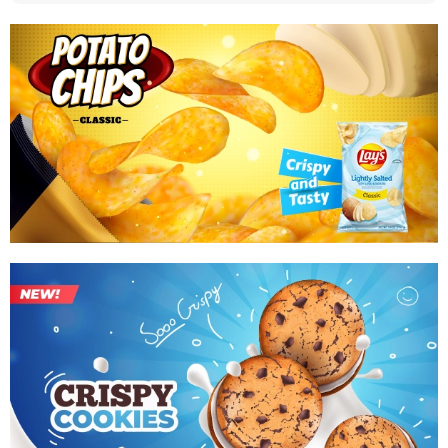
– Người lớn: 20-40v/ngày chia làm 2 lần
Chú ý: Dùng tảo xoắn tem đỏ Spirulina trước bữa ăn
30-60p đối với người muốn giảm cân và giữ cân, sau ăn
30p với người muốn tăng cân.
3.LƯU Ý: Các TPCN của Nhật chỉ có seal dán bên ngoài
hộp giấy, không có seal ở hộp thủy tinh/hộp nhựa bên
trong. Hộp thủy tinh/hộp nhựa bên trong khi mở ra chỉ có
1 túi bóng bên trong chứ không có màng bạc như các sản
phẩm của VN hoặc các nước khác.
SẢN PHẨM TẢO XOẮN NHẬT SPIRULINA TEM ĐỎ KHÔNG
PHẢI LÀ THUỐC VÀ KHÔNG CÓ TÁC DỤNG THAY THỂ
THUỐC CHỮA BỆNH.