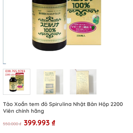
Tảo Xoắn tem đỏ Spirulina Nhật Bản Hộp 2200
Viên chính hãng
Original
Current
399.993
₫
550.000
₫
price
price
was:
is: