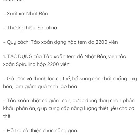
– Xuất xứ: Nhật Bản
– Thương hiệu: Spirulina
– Quy cách: Tảo xoắn dạng hộp tem đỏ 2200 viên
1. TÁC DỤNG của Tảo xoắn tem đỏ Nhật Bản, viên tảo
xoắn Spirulina hộp 2200 viên:
– Giải độc và thanh lọc cơ thể, bổ sung các chất chống oxy
hóa, làm giảm quá trình lão hóa
– Tảo xoắn nhật có giảm cân, được dùng thay cho 1 phần
khẩu phần ăn, giúp cung cấp năng lượng thiết yếu cho cơ
thể
– Hỗ trợ cải thiện chức năng gan.