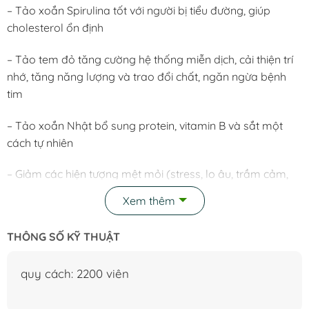
– Tảo xoắn Spirulina tốt với người bị tiểu đường, giúp
cholesterol ổn định
– Tảo tem đỏ tăng cường hệ thống miễn dịch, cải thiện trí
nhớ, tăng năng lượng và trao đổi chất, ngăn ngừa bệnh
tim
– Tảo xoắn Nhật bổ sung protein, vitamin B và sắt một
cách tự nhiên
– Giảm các hiện tượng mệt mỏi (stress, lo âu, trầm cảm,
hội chứng tiền kinh nguyệt, các triệu chứng tiền mãn kinh)
Xem thêm
2. CÁCH DÙNG Tảo xoắn tem đỏ Nhật Bản, viên tảo xoắn
THÔNG SỐ KỸ THUẬT
Spirulina hộp 2200 viên:
– Trẻ dưới 5 tuổi: 3-5v/ngày chia làm 2 lần
quy cách: 2200 viên
– Trẻ trên 5 tuổi: 10-20v/ngày chia làm 2 lần