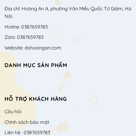
Địa chỉ: Hoàng An A, phường Văn Miếu Quốc Tử Giám, Hà
Nội
Hotine: 0387659783
Zalo: 0387659783
Website: dshoangan.com
DANH MỤC SẢN PHẨM
HỖ TRỢ KHÁCH HÀNG
Câu hỏi
Chính sách bảo mật
Liên hệ : 0387659783