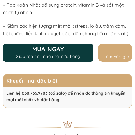
– Tảo xoắn Nhật bổ sung protein, vitamin B và sắt một
cách tự nhiên
– Giảm các hiện tượng mệt mỏi (stress, lo âu, trầm cảm,
hội chứng tiền kinh nguyệt, các triệu chứng tiền mãn kinh)
MUA NGAY
Giao tận nơi, nhận tại cửa hàng
Thêm vào giỏ
Khuyến mãi đặc biệt
Liên hệ 038.765.9783 (có zalo) để nhận đc thông tin khuyến
mại mới nhất và đặt hàng