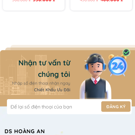
price
price
price
price
Tuýp 15ml
was:
is:
was:
is:
 ₫.
500.000 ₫.
350.000 ₫.
450.000 ₫.
400.00
Nhận tư vấn từ
chúng tôi
Nhập số điện thoại nhận ngay
Chiết Khấu Ưu Đãi
DS HOÀNG AN