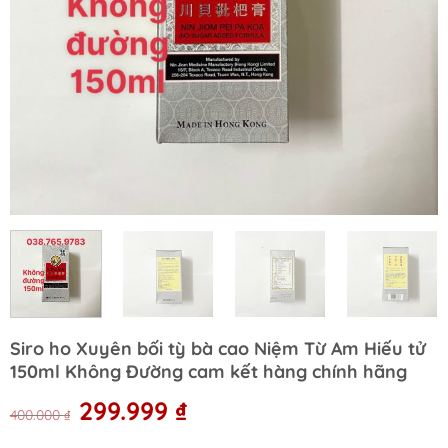
Siro ho Xuyên bối tỳ bà cao Niệm Từ Am Hiếu tử
150ml Không Đường cam kết hàng chính hãng
Original
Current
299.999
₫
400.000
₫
price
price
was:
is: