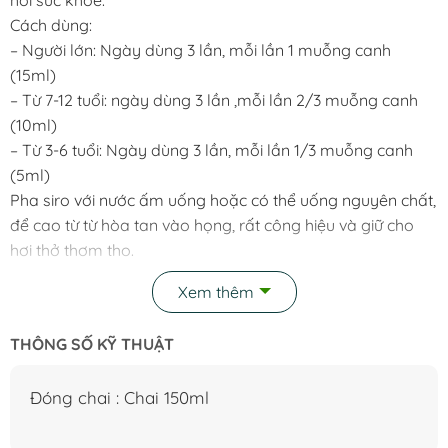
Cách dùng:
– Người lớn: Ngày dùng 3 lần, mỗi lần 1 muỗng canh
(15ml)
– Từ 7-12 tuổi: ngày dùng 3 lần ,mỗi lần 2/3 muỗng canh
(10ml)
– Từ 3-6 tuổi: Ngày dùng 3 lần, mỗi lần 1/3 muỗng canh
(5ml)
Pha siro với nước ấm uống hoặc có thể uống nguyên chất,
để cao từ từ hòa tan vào họng, rất công hiệu và giữ cho
hơi thở thơm tho.
Bảo quản: Đậy nắp kín, để trong tủ lạnh.
Xem thêm
Đóng chai : Chai 150ml
Sản xuất tại Hongkong.
THÔNG SỐ KỸ THUẬT
Sản phẩm này không phải là thuốc và không có tác dụng
thay thế thuốc chữa bệnh.
Đóng chai : Chai 150ml