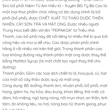
Siro bổ phổi Niệm Từ Am Hiếu tử – Xuyên Bối Tỳ Bà Cao là
một loại thực phẩm chức năng có tác dụng chính là bổ
phổi (bổ phế), được CHIẾT XUẤT TỪ THẢO DƯỢC THIÊN
NHIÊN, CÂY SƠN TRÀ VÀ MẬT ONG. Được nhiều người
Trung Hoa biết đến với tên “PEIPAKOA” từ Triều nhà
Thanh, cao bổ phổi này đã nổi tiếng từ nhiều thế kỉ qua bởi
công hiệu và mùi vị dễ chịu. Cao được phân phối chính
hãng ở rất nhiều nơi trên thế giới. Trong thành phần cao
loại không đường này thành phần mật ong được thay thế
bằng Maltitol Syrup (là một chất tạo ngọt thay thế cho
đường)
Thành phần: Gồm các loại dịch chiết từ lá, hoa,quả, củ, hạt
của một số cây thảo dược quý và mật ong.
Công dụng: Bổ dưỡng, thanh âm, nhuận phổi, bổ phổi, mát
họng, giảm ho, hạ hỏa, đau bụng, khan tiếng, thở mệt, có
đàm, hôi miệng, ngũ tạng nóng, nổi mụn nhọt, an thần, tịnh
tâm, ăn không tiêu, no hơi, nóng bao tử, thanh giọng, phục
hồi sức khỏe.