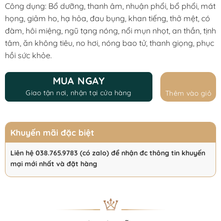
Công dụng: Bổ dưỡng, thanh âm, nhuận phổi, bổ phổi, mát
400.000 ₫.
299.999 ₫.
họng, giảm ho, hạ hỏa, đau bụng, khan tiếng, thở mệt, có
đàm, hôi miệng, ngũ tạng nóng, nổi mụn nhọt, an thần, tịnh
tâm, ăn không tiêu, no hơi, nóng bao tử, thanh giọng, phục
hồi sức khỏe.
MUA NGAY
Giao tận nơi, nhận tại cửa hàng
Thêm vào giỏ
Khuyến mãi đặc biệt
Liên hệ 038.765.9783 (có zalo) để nhận đc thông tin khuyến
mại mới nhất và đặt hàng