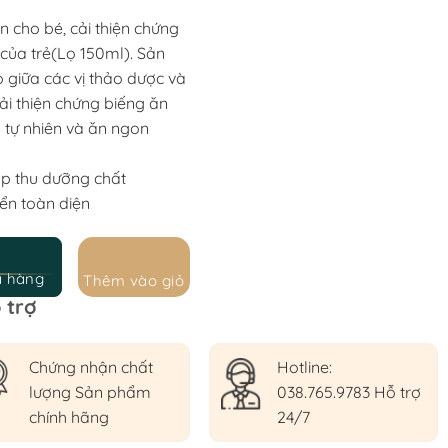
0.000 ₫.
n cho bé, cải thiện chứng
a của trẻ(Lọ 150ml). Sản
 giữa các vị thảo dược và
ải thiện chứng biếng ăn
 tự nhiên và ăn ngon
ấp thu dưỡng chất
iển toàn diện
a hàng
Thêm vào giỏ
 trợ
Chứng nhận chất
Hotline:
lượng Sản phẩm
038.765.9783 Hỗ trợ
chính hãng
24/7