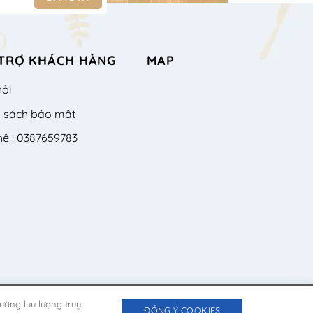
TRỢ KHÁCH HÀNG
MAP
hỏi
h sách bảo mật
hệ : 0387659783
ường lưu lượng truy
ĐỒNG Ý COOKIES