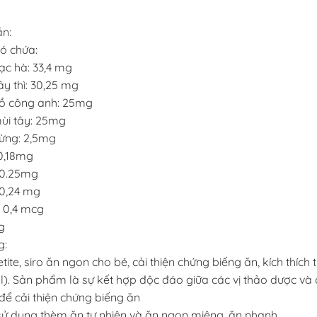
n:
ó chứa:
ạc hà: 33,4 mg
ây thì: 30,25 mg
bồ công anh: 25mg
mùi tây: 25mg
gừng: 2,5mg
 0,18mg
 0.25mg
 0,24 mg
: 0,4 mcg
g
g:
ite, siro ăn ngon cho bé, cải thiện chứng biếng ăn, kích thích 
l). Sản phẩm là sự kết hợp độc đáo giữa các vị thảo dược và 
để cải thiện chứng biếng ăn
sử dụng thèm ăn tự nhiên và ăn ngon miệng, ăn nhanh