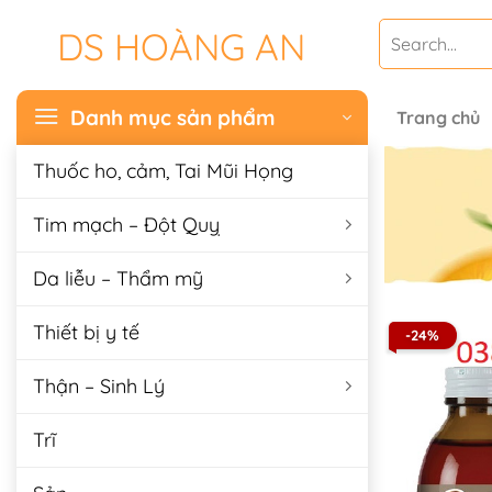
Chuyển
Search
DS HOÀNG AN
đến
for:
nội
dung
Danh mục sản phẩm
Trang chủ
Thuốc ho, cảm, Tai Mũi Họng
Tim mạch – Đột Quỵ
Da liễu – Thẩm mỹ
Thiết bị y tế
-24%
Thận – Sinh Lý
Trĩ