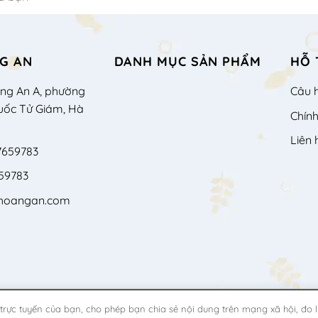
G AN
DANH MỤC SẢN PHẨM
HỖ 
àng An A, phường
Câu 
uốc Tử Giám, Hà
Chín
Liên 
7659783
59783
shoangan.com
trực tuyến của bạn, cho phép bạn chia sẻ nội dung trên mạng xã hội, đo l