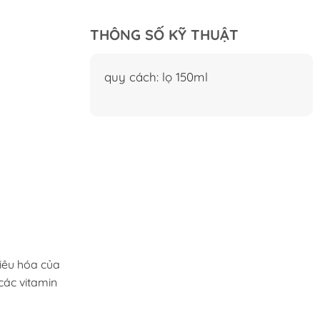
THÔNG SỐ KỸ THUẬT
quy cách: lọ 150ml
tiêu hóa của
các vitamin