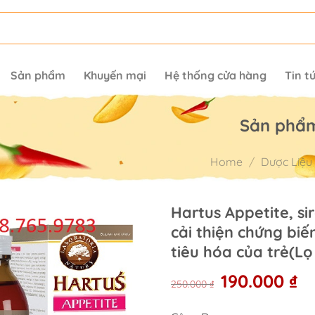
Sản phẩm
Khuyến mại
Hệ thống cửa hàng
Tin t
Sản phẩ
Home
/
Dược Liệu
Hartus Appetite, si
cải thiện chứng biến
tiêu hóa của trẻ(Lọ
Original
Cu
190.000
₫
250.000
₫
price
pr
was:
is: