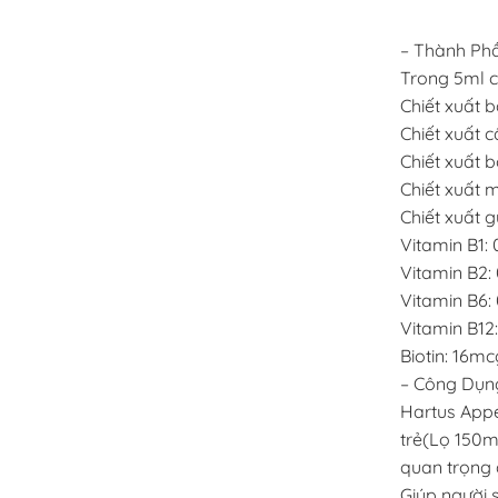
– Thành Phầ
Trong 5ml c
Chiết xuất b
Chiết xuất c
Chiết xuất 
Chiết xuất 
Chiết xuất 
Vitamin B1:
Vitamin B2:
Vitamin B6:
Vitamin B12
Biotin: 16mc
– Công Dụn
Hartus Appet
trẻ(Lọ 150m
quan trọng 
Giúp người 