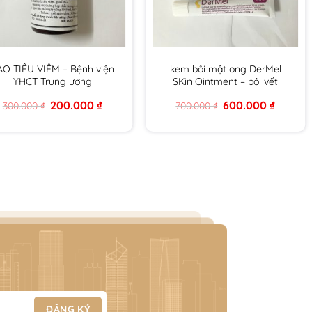
AO TIÊU VIÊM – Bệnh viện
kem bôi mật ong DerMel
YHCT Trung ương
SKin Ointment – bôi vết
thương chứa mật ong y khoa
Original
Current
Original
Current
200.000
₫
600.000
₫
300.000
₫
700.000
₫
DERMEL SKIN OINMENT tuýp
price
price
price
price
15g hàng chính hãng
was:
is:
was:
is:
300.000 ₫.
200.000 ₫.
700.000 ₫.
600.000