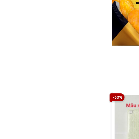
-17%
-30%