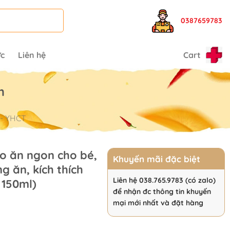
0387659783
ức
Liên hệ
Cart
m
 - YHCT
ro ăn ngon cho bé,
Khuyến mãi đặc biệt
g ăn, kích thích
Liên hệ 038.765.9783 (có zalo)
 150ml)
để nhận đc thông tin khuyến
rrent
mại mới nhất và đặt hàng
ice