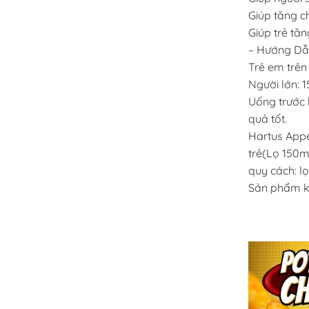
Giúp tăng c
Giúp trẻ tăn
– Hướng Dẫ
Trẻ em trên 
Người lớn: 
Uống trước 
quả tốt.
Hartus Appet
trẻ(Lọ 150m
quy cách: l
Sản phẩm kh