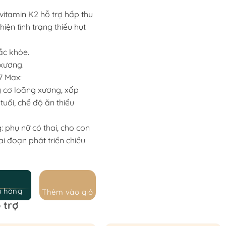
0.000 ₫.
 vitamin K2 hỗ trợ hấp thu
hiện tình trạng thiếu hụt
ắc khỏe.
xương.
7 Max:
 cơ loãng xương, xốp
uổi, chế độ ăn thiếu
: phụ nữ có thai, cho con
ai đoạn phát triển chiều
a hàng
Thêm vào giỏ
 trợ