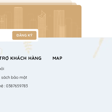
TRỢ KHÁCH HÀNG
MAP
hỏi
h sách bảo mật
hệ : 0387659783