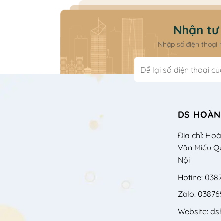
Nhận tư 
Nhập số điện thoại
DS HOÀN
Địa chỉ: Ho
Văn Miếu Q
Nội
Hotine: 038
Zalo: 03876
Website: d