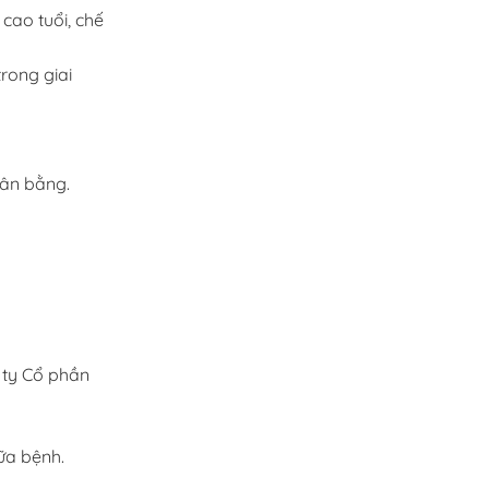
cao tuổi, chế
trong giai
cân bằng.
 ty Cổ phần
ữa bệnh.