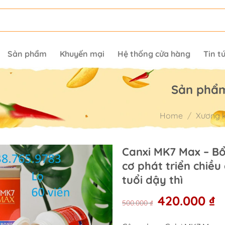
Sản phẩm
Khuyến mại
Hệ thống cửa hàng
Tin t
Sản phẩ
Home
/
Xương 
Canxi MK7 Max – Bổ
cơ phát triển chiều
tuổi dậy thì
Original
C
420.000
₫
500.000
₫
price
pr
was:
is: