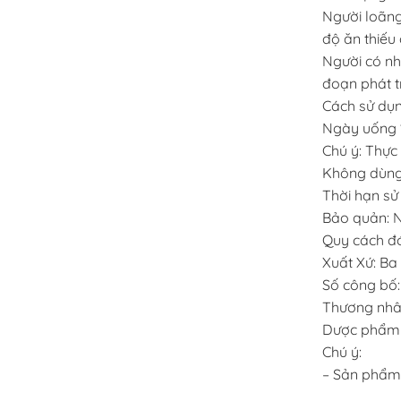
Người loãng
độ ăn thiếu 
Người có nhu
đoạn phát tr
Cách sử dụn
Ngày uống 1 
Chú ý: Thực
Không dùng 
Thời hạn sử
Bảo quản: N
Quy cách đó
Xuất Xứ: Ba
Số công bố
Thương nhân
Dược phẩm 
Chú ý:
– Sản phẩm 