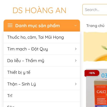
Chuyển
Search
DS HOÀNG AN
đến
for:
nội
dung
Danh mục sản phẩm
Trang chủ
Thuốc ho, cảm, Tai Mũi Họng
Tim mạch – Đột Quỵ
Da liễu – Thẩm mỹ
Thiết bị y tế
-16%
Thận – Sinh Lý
Trĩ