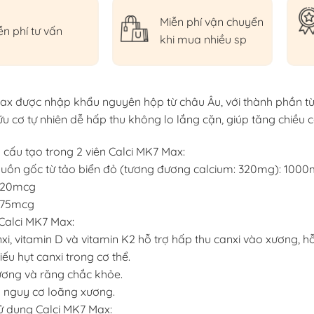
Miễn phí vận chuyển
ễn phí tư vấn
khi mua nhiều sp
ax được nhập khẩu nguyên hộp từ châu Âu, với thành phần từ
ữu cơ tự nhiên dễ hấp thu không lo lắng cặn, giúp tăng chiều 
cấu tạo trong 2 viên Calci MK7 Max:
uồn gốc từ tảo biển đỏ (tương đương calcium: 320mg): 100
: 20mcg
: 75mcg
Calci MK7 Max:
i, vitamin D và vitamin K2 hỗ trợ hấp thu canxi vào xương, hỗ 
hiếu hụt canxi trong cơ thể.
ương và răng chắc khỏe.
 nguy cơ loãng xương.
ử dụng Calci MK7 Max: