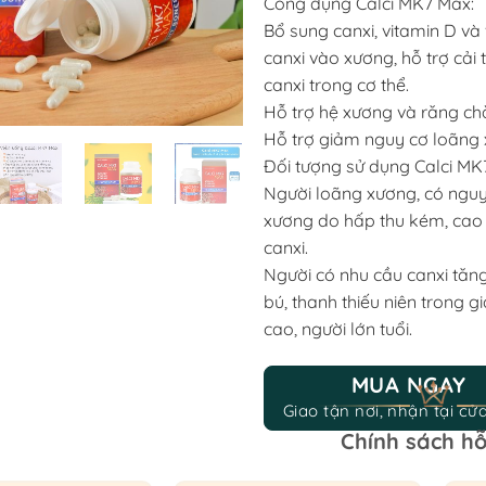
Công dụng Calci MK7 Max:
500.000 ₫.
42
Bổ sung canxi, vitamin D và
canxi vào xương, hỗ trợ cải t
canxi trong cơ thể.
Hỗ trợ hệ xương và răng ch
Hỗ trợ giảm nguy cơ loãng 
Đối tượng sử dụng Calci MK
Người loãng xương, có nguy
xương do hấp thu kém, cao t
canxi.
Người có nhu cầu canxi tăng
bú, thanh thiếu niên trong gi
cao, người lớn tuổi.
MUA NGAY
Giao tận nơi, nhận tại cử
Chính sách hỗ