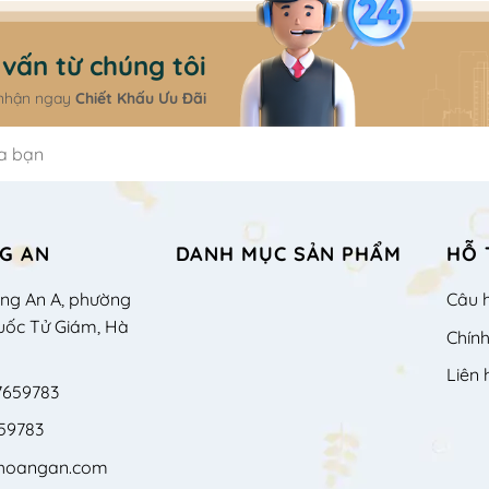
vấn từ chúng tôi
 nhận ngay
Chiết Khấu Ưu Đãi
G AN
DANH MỤC SẢN PHẨM
HỖ 
àng An A, phường
Câu 
uốc Tử Giám, Hà
Chín
Liên 
7659783
59783
shoangan.com