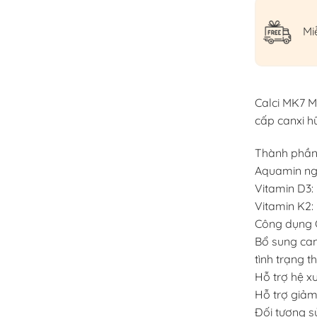
Mi
Calci MK7 M
cấp canxi h
Thành phần 
Aquamin ng
Vitamin D3
Vitamin K2
Công dụng 
Bổ sung canx
tình trạng t
Hỗ trợ hệ x
Hỗ trợ giảm
Đối tượng s