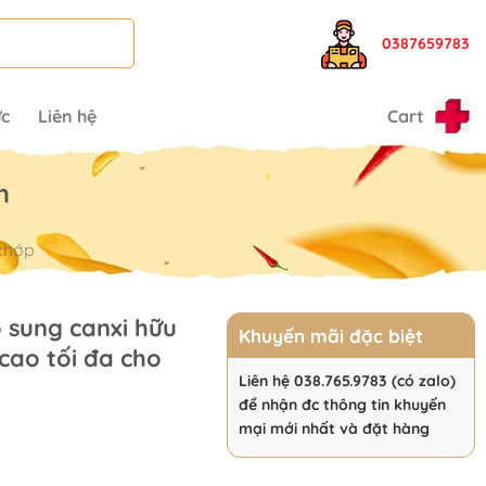
0387659783
ức
Liên hệ
Cart
m
khớp
 sung canxi hữu
Khuyến mãi đặc biệt
 cao tối đa cho
Liên hệ 038.765.9783 (có zalo)
để nhận đc thông tin khuyến
urrent
mại mới nhất và đặt hàng
ice