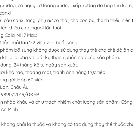
 xương, có nguy cơ loãng xương, xốp xương do hấp thu kém, 
canxi.
 cầu canxi tăng: phụ nữ có thai, cho con bú, thanh thiếu niên 
iển chiều cao, người lớn tuổi.
g Calci MK7 Max:
lần, mỗi lần 1-2 viên vào buổi sáng.
 phẩm bổ sung không được sử dụng thay thế cho chế độ ăn 
khi bị dị ứng với bất kỳ thành phần nào của sản phẩm.
 dụng: 24 tháng kể từ ngày sản xuất.
ơi khô ráo, thoáng mát, tránh ánh nắng trực tiếp.
ng gói: Hộp 60 viên.
 Lan, Châu Âu
: 9890/2019/ĐKSP
 nhập khẩu và chịu trách nhiệm chất lượng sản phẩm: Công
An Minh
không phải là thuốc và không có tác dụng thay thế thuốc ch