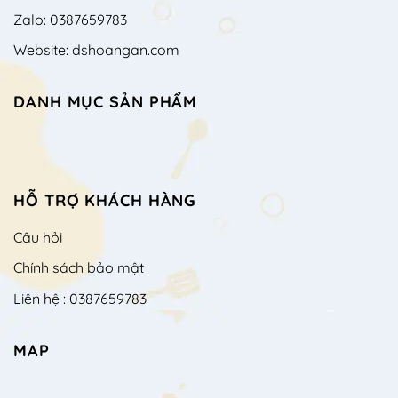
Zalo: 0387659783
Website: dshoangan.com
DANH MỤC SẢN PHẨM
HỖ TRỢ KHÁCH HÀNG
Câu hỏi
Chính sách bảo mật
Liên hệ : 0387659783
MAP