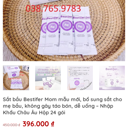
Sắt bầu Bestifer Mom mẫu mới, bổ sung sắt cho
mẹ bầu, không gây táo bón, dễ uống – Nhập
Khẩu Châu Âu Hộp 24 gói
Original
Current
396.000
₫
450.000
₫
price
price