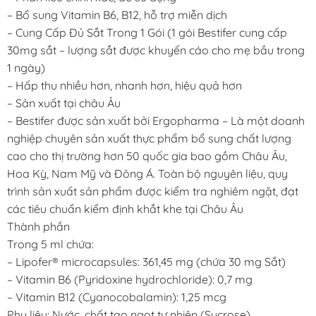
– Bổ sung Vitamin B6, B12, hỗ trợ miễn dịch
– Cung Cấp Đủ Sắt Trong 1 Gói (1 gói Bestifer cung cấp
30mg sắt – lượng sắt được khuyến cáo cho mẹ bầu trong
1 ngày)
– Hấp thu nhiều hơn, nhanh hơn, hiệu quả hơn
– Sản xuất tại châu Âu
– Bestifer được sản xuất bởi Ergopharma – Là một doanh
nghiệp chuyên sản xuất thực phẩm bổ sung chất lượng
cao cho thị trường hơn 50 quốc gia bao gồm Châu Âu,
Hoa Kỳ, Nam Mỹ và Đông Á. Toàn bộ nguyên liệu, quy
trình sản xuất sản phẩm được kiểm tra nghiêm ngặt, đạt
các tiêu chuẩn kiểm định khắt khe tại Châu Âu
Thành phần
Trong 5 ml chứa:
– Lipofer® microcapsules: 361,45 mg (chứa 30 mg Sắt)
– Vitamin B6 (Pyridoxine hydrochloride): 0,7 mg
– Vitamin B12 (Cyanocobalamin): 1,25 mcg
Phụ liệu: Nước, chất tạo ngọt tự nhiên (Sucrose),