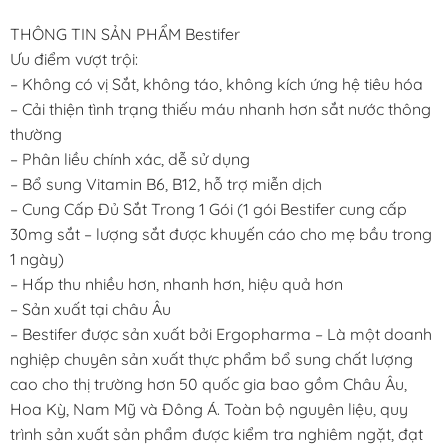
was:
is:
THÔNG TIN SẢN PHẨM Bestifer
450.000 ₫.
396.000 ₫.
Ưu điểm vượt trội:
– Không có vị Sắt, không táo, không kích ứng hệ tiêu hóa
– Cải thiện tình trạng thiếu máu nhanh hơn sắt nước thông
thường
– Phân liều chính xác, dễ sử dụng
– Bổ sung Vitamin B6, B12, hỗ trợ miễn dịch
– Cung Cấp Đủ Sắt Trong 1 Gói (1 gói Bestifer cung cấp
30mg sắt – lượng sắt được khuyến cáo cho mẹ bầu trong
1 ngày)
– Hấp thu nhiều hơn, nhanh hơn, hiệu quả hơn
– Sản xuất tại châu Âu
– Bestifer được sản xuất bởi Ergopharma – Là một doanh
nghiệp chuyên sản xuất thực phẩm bổ sung chất lượng
cao cho thị trường hơn 50 quốc gia bao gồm Châu Âu,
Hoa Kỳ, Nam Mỹ và Đông Á. Toàn bộ nguyên liệu, quy
trình sản xuất sản phẩm được kiểm tra nghiêm ngặt, đạt