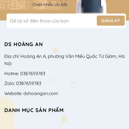
Chiết Khấu Ưu Đãi
DS HOÀNG AN
Địa chỉ: Hoàng An A, phường Văn Miếu Quốc Tử Giám, Hà
Nội
Hotine: 0387659783
Zalo: 0387659783
Website: dshoangan.com
DANH MỤC SẢN PHẨM