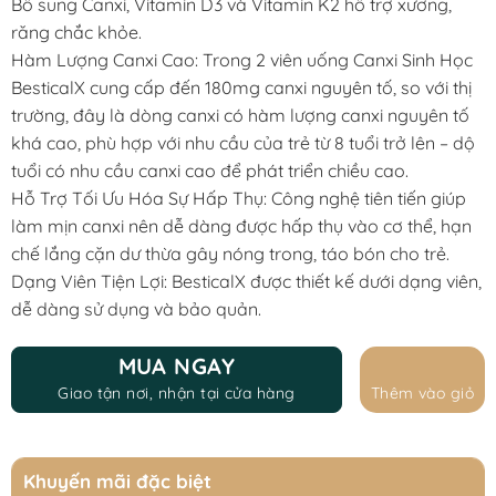
Bổ sung Canxi, Vitamin D3 và Vitamin K2 hỗ trợ xương,
răng chắc khỏe.
Hàm Lượng Canxi Cao: Trong 2 viên uống Canxi Sinh Học
BesticalX cung cấp đến 180mg canxi nguyên tố, so với thị
trường, đây là dòng canxi có hàm lượng canxi nguyên tố
khá cao, phù hợp với nhu cầu của trẻ từ 8 tuổi trở lên – dộ
tuổi có nhu cầu canxi cao để phát triển chiều cao.
Hỗ Trợ Tối Ưu Hóa Sự Hấp Thụ: Công nghệ tiên tiến giúp
làm mịn canxi nên dễ dàng được hấp thụ vào cơ thể, hạn
chế lắng cặn dư thừa gây nóng trong, táo bón cho trẻ.
Dạng Viên Tiện Lợi: BesticalX được thiết kế dưới dạng viên,
dễ dàng sử dụng và bảo quản.
MUA NGAY
Giao tận nơi, nhận tại cửa hàng
Thêm vào giỏ
Khuyến mãi đặc biệt