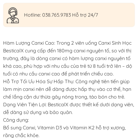
Hotline: 038.765.9783 Hỗ trợ 24/7
Hàm Lượng Canxi Cao: Trong 2 viên uống Canxi Sinh Học
BesticalX cung cấp đến 180mg canxi nguyên tố, so với thị
trường, đây là dòng canxi có hàm lượng canxi nguyên tố
khá cao, phù hợp với nhu cầu của trẻ từ 8 tuổi trở lên – dộ
tuổi có nhu cầu canxi cao để phát triển chiều cao.
Hỗ Trợ Tối Ưu Hóa Sự Hấp Thụ: Công nghệ tiên tiến giúp
làm mịn canxi nên dễ dàng được hấp thụ vào cơ thể, hạn
chế lắng cặn dư thừa gây nóng trong, táo bón cho trẻ.
Dạng Viên Tiện Lợi: BesticalX được thiết kế dưới dạng viên,
dễ dàng sử dụng và bảo quản.
Công dụng:
Bổ sung Canxi, Vitamin D3 và Vitamin K2 hỗ trợ xương,
răng chắc khỏe.