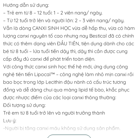
Hướng dẫn sử dụng:
– Trẻ em từ 8 – 12 tuổi: 1 – 2 viên nang/ ngày.
– Từ 12 tuổi trở lên và người lớn: 2 – 3 viên nang/ ngày.
Vẫn là dòng CANXI SINH HỌC vừa dễ hấp thu, vừa có hàm
lượng canxi nguyên tố cao nhưng nay Bestical đã có chính
thức có thêm dạng viên ĐẦU TIÊN, tiện dụng dành cho các
bé từ 8 tuổi – lứa tuổi tiền dậy thì, dậy thì cần được cung
cấp đầy đủ canxi để phát triển toàn diện.
Với công thức canxi sinh học thế hệ mới, ứng dụng công
nghệ tiên tiến Lipocal™ – công nghệ làm nhỏ mịn canxi rồi
bao bọc trong lớp Lecithin đậu nành có cấu trúc tương
đồng và dễ dàng chui qua màng lipid tế bào, khắc phục
được nhược điểm của các loại canxi thông thường:
Đối tượng sử dụng:
Trẻ em từ 8 tuổi trở lên và người trưởng thành
Lưu ý:
-Người bị tăng canxi máu không sử dụng sản phẩm.
– Không sử dụng cho người có mẫn cảm, kiêng kỵ với bất