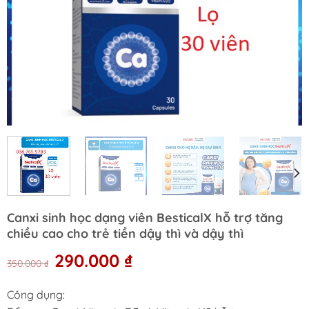
Canxi sinh học dạng viên BesticalX hỗ trợ tăng
chiều cao cho trẻ tiền dậy thì và dậy thì
Original
Current
290.000
₫
350.000
₫
price
price
was:
is:
Công dụng:
350.000 ₫.
290.000 ₫.