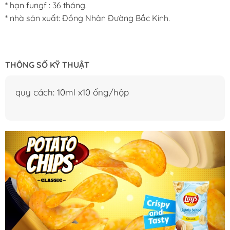
* hạn fungf : 36 tháng.
* nhà sản xuất: Đồng Nhân Đường Bắc Kinh.
THÔNG SỐ KỸ THUẬT
quy cách: 10ml x10 ống/hộp