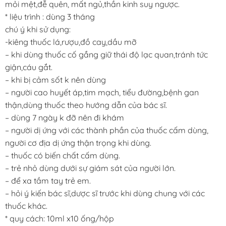
mỏi mệt,đễ quên, mất ngủ,thần kinh suy ngược.
* liệu trình : dùng 3 tháng
chú ý khi sử dụng:
-kiêng thuốc lá,rượu,đồ cay,dầu mỡ
– khi dùng thuốc cố gắng giữ thái độ lạc quan,tránh tức
giận,cáu gắt.
– khi bị cảm sốt k nên dùng
– người cao huyết áp,tim mạch, tiểu đường,bệnh gan
thận,dùng thuốc theo hướng dẫn của bác sĩ.
– dùng 7 ngày k đỡ nên đi khám
– người dị ứng với các thành phần của thuốc cấm dùng,
người cơ địa dị ứng thận trọng khi dùng.
– thuốc có biến chất cấm dùng.
– trẻ nhỏ dùng dưới sự giám sát của người lớn.
– để xa tầm tay trẻ em.
– hỏi ý kiến bác sĩ,dược sĩ trước khi dùng chung với các
thuốc khác.
* quy cách: 10ml x10 ống/hộp