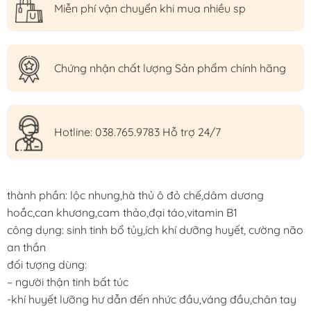
Miễn phí vận chuyển khi mua nhiều sp
Chứng nhận chất lượng Sản phẩm chính hãng
Hotline: 038.765.9783 Hỗ trợ 24/7
thành phần: lộc nhung,hà thủ ô đỏ chế,dâm dương
hoắc,can khương,cam thảo,đại táo,vitamin B1
công dụng: sinh tinh bổ tủy,ích khí dưỡng huyết, cường não
an thần
đối tượng dùng:
– người thận tinh bất túc
-khí huyết lưỡng hư dẫn đến nhức đầu,váng đầu,chân tay