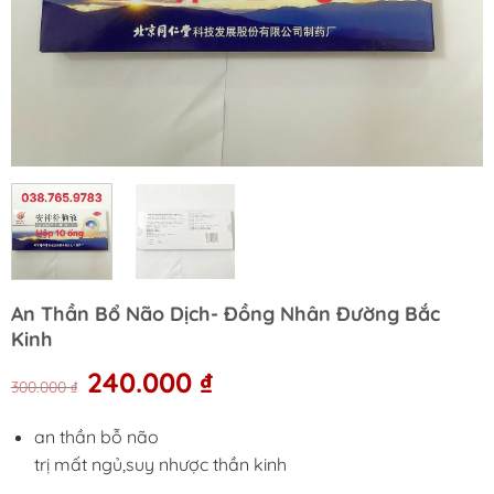
An Thần Bổ Não Dịch- Đồng Nhân Đường Bắc
Kinh
Original
Current
240.000
₫
300.000
₫
price
price
was:
is:
an thần bỗ não
300.000 ₫.
240.000 ₫.
trị mất ngủ,suy nhược thần kinh