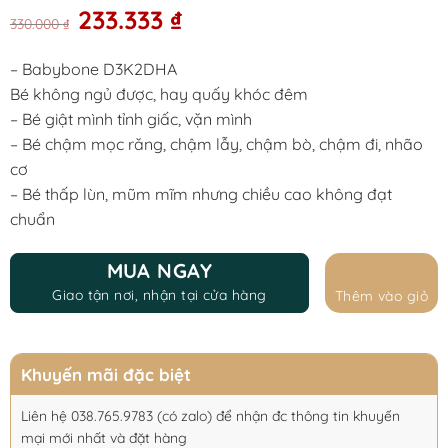
Original
Current
233.333
₫
330.000
₫
price
price
was:
is:
– Babybone D3K2DHA
330.000 ₫.
233.333 ₫.
Bé không ngủ được, hay quấy khóc đêm
– Bé giật mình tỉnh giấc, vặn mình
– Bé chậm mọc răng, chậm lẫy, chậm bò, chậm đi, nhão
cơ
– Bé thấp lùn, mũm mĩm nhưng chiều cao không đạt
chuẩn
MUA NGAY
Giao tận nơi, nhận tại cửa hàng
Thêm vào giỏ
Khuyến mãi đặc biệt
Liên hệ 038.765.9783 (có zalo) để nhận đc thông tin khuyến
mại mới nhất và đặt hàng