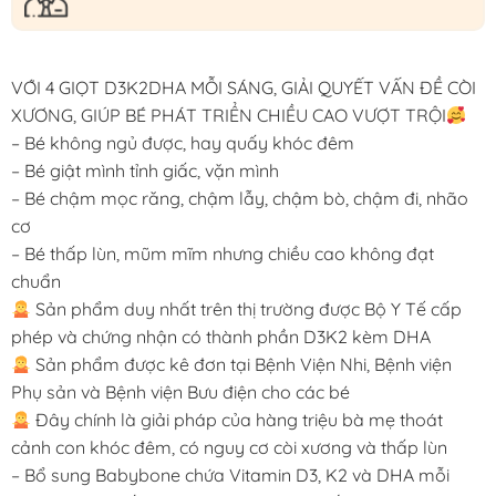
VỚI 4 GIỌT D3K2DHA MỖI SÁNG, GIẢI QUYẾT VẤN ĐỀ CÒI
XƯƠNG, GIÚP BÉ PHÁT TRIỂN CHIỀU CAO VƯỢT TRỘI
– Bé không ngủ được, hay quấy khóc đêm
– Bé giật mình tỉnh giấc, vặn mình
– Bé chậm mọc răng, chậm lẫy, chậm bò, chậm đi, nhão
cơ
– Bé thấp lùn, mũm mĩm nhưng chiều cao không đạt
chuẩn
Sản phẩm duy nhất trên thị trường được Bộ Y Tế cấp
phép và chứng nhận có thành phần D3K2 kèm DHA
Sản phẩm được kê đơn tại Bệnh Viện Nhi, Bệnh viện
Phụ sản và Bệnh viện Bưu điện cho các bé
Đây chính là giải pháp của hàng triệu bà mẹ thoát
cảnh con khóc đêm, có nguy cơ còi xương và thấp lùn
– Bổ sung Babybone chứa Vitamin D3, K2 và DHA mỗi