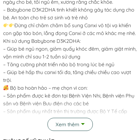
ngày cho bé, tối ngủ êm, xương răng chắc khỏe.
– Babybone D3K2DHA tinh khiết không gây tác dụng cho
bé. An toàn cho trẻ sơ sinh và trẻ nhỏ
Đừng chỉ chăm chăm bổ sung Canxi vô tội vạ khiến
con gặp táo bón, lắng đọng Canxi ở các mô khác mẹ nhé.
Khi sử dụng Babybone D3K2DHA:
– Giúp bé ngủ ngon, giảm quấy khóc đêm, giảm giật mình,
vặn mình chỉ sau 1-2 tuần sử dụng
– Tăng cường phát triển não bộ trong lúc bé ngủ
– Giúp bé hấp thu canxi tối đa, tăng chiều chiều cao vượt
trội.
Bộ ba hoàn hảo – mẹ chọn vì con:
– Sản phẩm được kê đơn tại Bệnh Viện Nhi, Bệnh viện Phụ
sản và Bệnh viện Bưu điện cho các bé
– Sản phẩm duy nhất trên thị trường được Bộ Y Tế cấp
phép và chứng nhận có thành phần D3K2 kèm DHA
Xem thêm
– Rất an toàn với trẻ sơ sinh và trẻ nhỏ do tất cả thành
phần đều chiết xuất từ thiên nhiên.