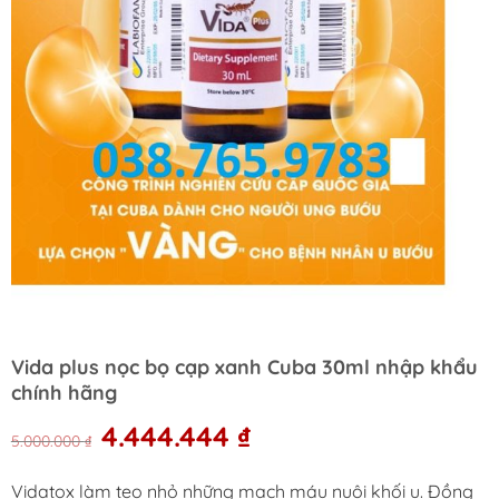
Vida plus nọc bọ cạp xanh Cuba 30ml nhập khẩu
chính hãng
Original
Current
4.444.444
₫
5.000.000
₫
price
price
was:
is:
Vidatox làm teo nhỏ những mạch máu nuôi khối u. Đồng
5.000.000 ₫.
4.444.444 ₫.