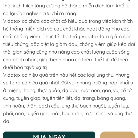
thời kích thích tăng cường hệ thống miễn dịch làm khối u
co lại Các nghiên cứu chỉ ra rằng
Vidatox có chứa các chất có hiệu quả trong việc kích thích
hệ thống miễn dịch và các chất khác hoạt động như các
chất chống viêm. Thực tế cho thấy Vidatox làm giảm các
tr.iệu chứng, đặc biệt là giảm đau, chống viêm giúp kéo dài
thời gian sống cũng như nâng cao chất lượng cuộc sống
cho bệnh nhân, giúp bệnh nhân có thêm thể lực để theo
đuổi hóa tr.ịvà xạ tr.ị
Vidatox có hiệu quả trên hầu hết các loại ung thư, nhưng
sp tỏ ra có hiệu quả nhất đối với những trường hợp: khối u
ở miệng, họng, thực quản, dạ dày, ruột non, gan, vú, cổ tử
cung, tuyến giáp, tuyến tiền liệt, đại tràng, bàng quang,
tinh hoàn, thận, bạch cầu, ung thư bạch huyết, tuyến tụy,
phổi, não, tuyến yên, mắt, hậu môn, trực tràng và ung thư
da
MUA NGAY