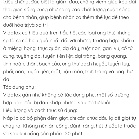
tr.iệu chứng, đặc biệt là giảm đau, chống viêm giúp kéo dài
thời gian sống cũng như nâng cao chất lượng cuộc sống
cho bệnh nhân, giúp bệnh nhân có thêm thể lực để theo
đuổi hóa tr.ịvà xạ tr.ị
Vidatox có hiệu quả trên hầu hết các loại ung thư, nhưng
sp tỏ ra có hiệu quả nhất đối với những trường hợp: khối u
ở miệng, họng, thực quản, dạ dày, ruột non, gan, vú, cổ tử
cung, tuyến giáp, tuyến tiền liệt, đại tràng, bàng quang,
tinh hoàn, thận, bạch cầu, ung thư bạch huyết, tuyến tụy,
phổi, não, tuyến yên, mắt, hậu môn, trực tràng và ung thư
da
Tác dụng phụ :
Vidatox gần như không có tác dụng phụ, một số trường
hợp ban đầu bị đau khớp nhưng sau đó tự khỏi.
Liều lượng và cách thức sử dụng:
Nắp lọ có bộ phận đếm giọt, chỉ cần chúc đầu lọ để giọt tự
chảy ra. Không nên ăn uống, đánh răng, hút thuốc lá trước
và sau khi uống sản phẩm 20 phút.