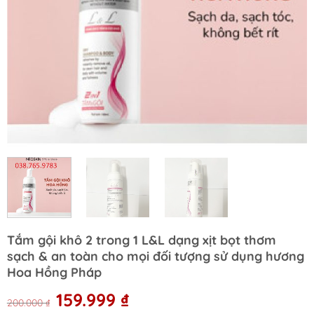
Tắm gội khô 2 trong 1 L&L dạng xịt bọt thơm
sạch & an toàn cho mọi đối tượng sử dụng hương
Hoa Hồng Pháp
Original
Current
159.999
₫
200.000
₫
price
price