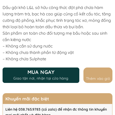
was:
is:
Dầu gội khô L&L sở hữu công thức đột phá chứa hàm
200.000 ₫.
159.999 ₫.
lượng tràm trà, bạc hà cao giúp củng cố kết cấu tóc, tăng
cường độ phồng, khắc phục tình trạng tóc xơ, mỏng đồng
thời loại bỏ hoàn toàn dầu thừa và bụi bẩn.
Sản phẩm an toàn cho đối tượng mẹ bầu hoặc sau sinh
cần kiêng nước
– Không cần sử dụng nước
– Không chưa thành phần từ động vật
– Không chứa Sulphate
MUA NGAY
Giao tận nơi, nhận tại cửa hàng
Thêm vào giỏ
Khuyến mãi đặc biệt
Liên hệ 038.765.9783 (có zalo) để nhận đc thông tin khuyến