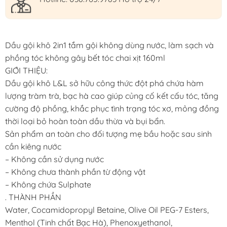
Dầu gội khô 2in1 tắm gội không dùng nước, làm sạch và
phồng tóc không gây bết tóc chai xịt 160ml
GIỚI THIỆU:
Dầu gội khô L&L sở hữu công thức đột phá chứa hàm
lượng tràm trà, bạc hà cao giúp củng cố kết cấu tóc, tăng
cường độ phồng, khắc phục tình trạng tóc xơ, mỏng đồng
thời loại bỏ hoàn toàn dầu thừa và bụi bẩn.
Sản phẩm an toàn cho đối tượng mẹ bầu hoặc sau sinh
cần kiêng nước
– Không cần sử dụng nước
– Không chưa thành phần từ động vật
– Không chứa Sulphate
. THÀNH PHẦN
Water, Cocamidopropyl Betaine, Olive Oil PEG-7 Esters,
Menthol (Tinh chất Bạc Hà), Phenoxyethanol,