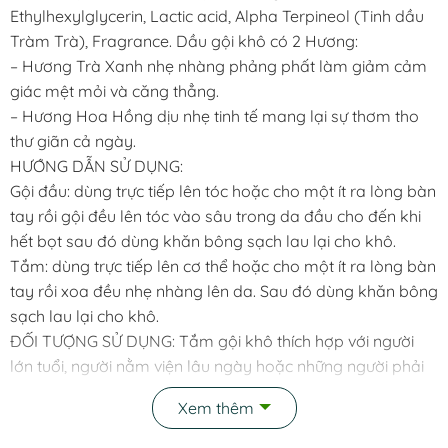
Ethylhexylglycerin, Lactic acid, Alpha Terpineol (Tinh dầu
Tràm Trà), Fragrance. Dầu gội khô có 2 Hương:
– Hương Trà Xanh nhẹ nhàng phảng phất làm giảm cảm
giác mệt mỏi và căng thẳng.
– Hương Hoa Hồng dịu nhẹ tinh tế mang lại sự thơm tho
thư giãn cả ngày.
HƯỚNG DẪN SỬ DỤNG:
Gội đầu: dùng trực tiếp lên tóc hoặc cho một ít ra lòng bàn
tay rồi gội đều lên tóc vào sâu trong da đầu cho đến khi
hết bọt sau đó dùng khăn bông sạch lau lại cho khô.
Tắm: dùng trực tiếp lên cơ thể hoặc cho một ít ra lòng bàn
tay rồi xoa đều nhẹ nhàng lên da. Sau đó dùng khăn bông
sạch lau lại cho khô.
ĐỐI TƯỢNG SỬ DỤNG: Tắm gội khô thích hợp với người
lớn tuổi, người nằm viện lâu ngày hoặc những người phải
hạn chế dùng nước và tiện lợi cho người đi du lịch picnic….
Xem thêm
Dùng tốt cho cả việc tắm và gội đầu, làm sạch và chăm
sóc da cho phụ nữ ngay sau sinh.