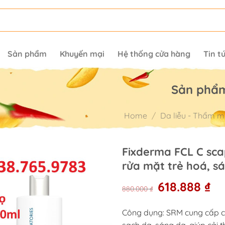
Sản phẩm
Khuyến mại
Hệ thống cửa hàng
Tin t
Sản phẩ
Home
/
Da liễu - Thẩm m
Fixderma FCL C sca
rửa mặt trẻ hoá, s
Original
Cu
618.888
₫
880.000
₫
price
pr
was:
is:
Công dụng: SRM cung cấp c
880.000 ₫.
618