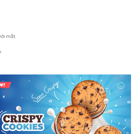
ới mắt.
.