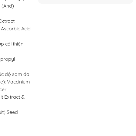
d (And)
Extract
 Ascorbic Acid
p cải thiện
opropyl
mức độ sạm da
se): Vaccinium
cer
t Extract &
it) Seed