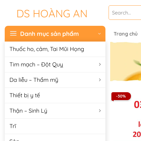
Chuyển
Search
DS HOÀNG AN
đến
for:
nội
dung
Danh mục sản phẩm
Trang chủ
Thuốc ho, cảm, Tai Mũi Họng
Tim mạch – Đột Quỵ
Da liễu – Thẩm mỹ
Thiết bị y tế
-30%
Thận – Sinh Lý
Trĩ