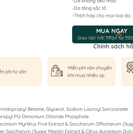
-Da không đều màu
-Da tăng sắc tố
-Thích hợp cho mọi loại da.
MUA NGAY
Giao tận nơi, nhận tại cử
Chính sách hỗ
Miễn phí vận chuyển
ễn phí tư vấn
khi mua nhiều sp
midopropyl Betaine, Glycerol, Sodium Lauroyl Sarcosinate
ropyl PG-Dimonium Chloride Phosphate
ccinium Myrtillus Fruit Extract & Saccharum Officinarum (Su
cer Saccharum (Sugar Maple) Extract & Citrus Aurantium Dulc