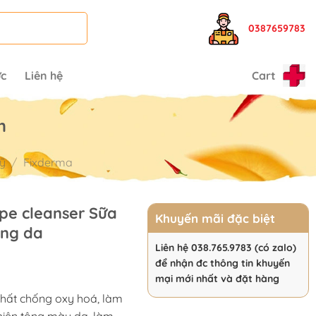
0387659783
ức
Liên hệ
Cart
m
ỹ
/
Fixderma
pe cleanser Sữa
Khuyến mãi đặc biệt
áng da
Liên hệ 038.765.9783 (có zalo)
rrent
để nhận đc thông tin khuyến
ice
mại mới nhất và đặt hàng
hất chống oxy hoá, làm
.888 ₫.