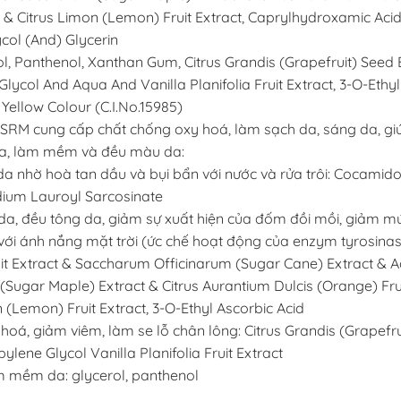
ct & Citrus Limon (Lemon) Fruit Extract, Caprylhydroxamic Aci
col (And) Glycerin
l, Panthenol, Xanthan Gum, Citrus Grandis (Grapefruit) Seed 
lycol And Aqua And Vanilla Planifolia Fruit Extract, 3-O-Ethyl
Yellow Colour (C.I.No.15985)
SRM cung cấp chất chống oxy hoá, làm sạch da, sáng da, giú
a, làm mềm và đều màu da:
a nhờ hoà tan dầu và bụi bẩn với nước và rửa trôi: Cocamid
dium Lauroyl Sarcosinate
a, đều tông da, giảm sự xuất hiện của đốm đồi mồi, giảm 
c với ánh nắng mặt trời (ức chế hoạt động của enzym tyrosina
ruit Extract & Saccharum Officinarum (Sugar Cane) Extract & A
Sugar Maple) Extract & Citrus Aurantium Dulcis (Orange) Frui
 (Lemon) Fruit Extract, 3-O-Ethyl Ascorbic Acid
hoá, giảm viêm, làm se lỗ chân lông: Citrus Grandis (Grapefru
pylene Glycol Vanilla Planifolia Fruit Extract
m mềm da: glycerol, panthenol