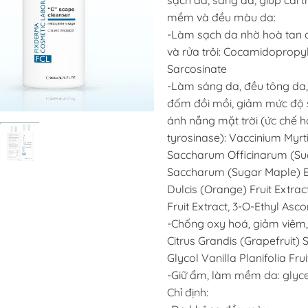
sạch da, sáng da, giúp cải 
mềm và đều màu da:
-Làm sạch da nhờ hoà tan d
và rửa trôi: Cocamidopropy
Sarcosinate
-Làm sáng da, đều tông da,
đốm đồi mồi, giảm mức độ s
ánh nắng mặt trời (ức chế
tyrosinase): Vaccinium Myrtil
Saccharum Officinarum (Sug
Saccharum (Sugar Maple) Ex
Dulcis (Orange) Fruit Extra
Fruit Extract, 3-O-Ethyl Asco
-Chống oxy hoá, giảm viêm,
Citrus Grandis (Grapefruit) 
Glycol Vanilla Planifolia Frui
-Giữ ẩm, làm mềm da: glyce
Chỉ định: