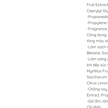
Fruit Extra
Caprylyl Gly
-Propanedio
-Propylene G
-Fragrance, 
Công dụng: 
tông màu d
-Làm sạch d
Betaine, So
-Làm sáng d
khi tiếp xú
Myrtillus F
Saccharum (
Citrus Limon
-Chống oxy 
Extract, Pro
-Giữ ẩm, là
Chỉ định: