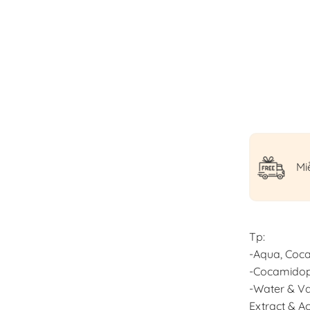
Mi
Tp:
-Aqua, Coca
-Cocamidop
-Water & Va
Extract & A