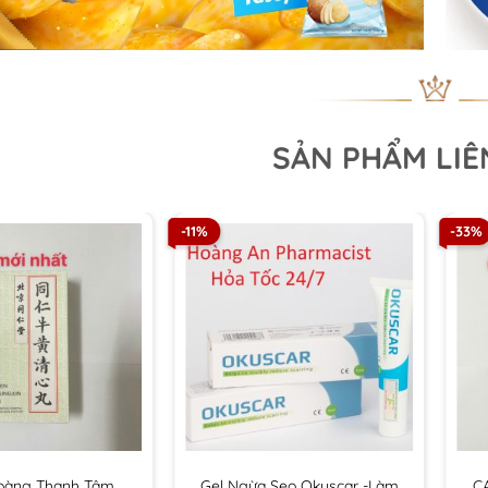
SẢN PHẨM LI
-11%
-33%
oàng Thanh Tâm
Gel Ngừa Sẹo Okuscar -Làm
C