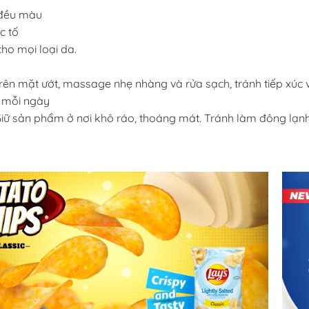
đều màu
c tố
cho mọi loại da.
rên mặt ướt, massage nhẹ nhàng và rửa sạch, tránh tiếp xúc v
 mỗi ngày
iữ sản phẩm ở nơi khô ráo, thoáng mát. Tránh làm đông lạnh