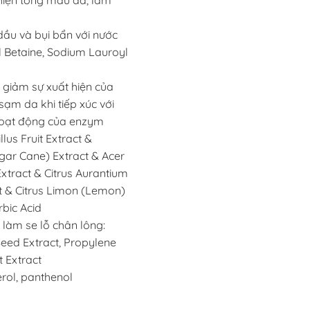
thiện tông màu da, làm
ầu và bụi bẩn với nước
l Betaine, Sodium Lauroyl
 giảm sự xuất hiện của
ạm da khi tiếp xúc với
 hoạt động của enzym
lus Fruit Extract &
ar Cane) Extract & Acer
tract & Citrus Aurantium
ct & Citrus Limon (Lemon)
rbic Acid
 làm se lỗ chân lông:
Seed Extract, Propylene
t Extract
rol, panthenol