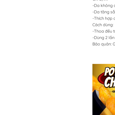
-Da không 
-Da tăng sắ
-Thích hợp 
Cách dùng:
-Thoa đều t
-Dùng 2 lần
Bảo quản: G