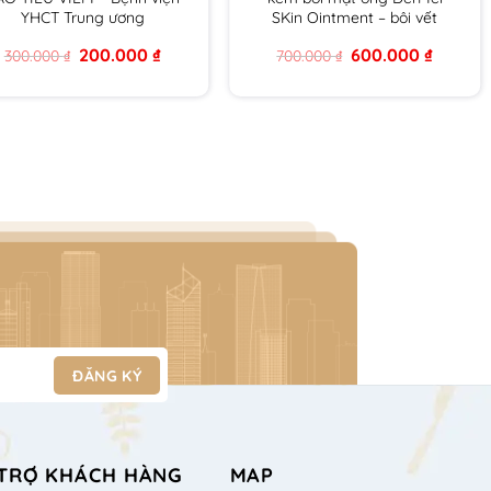
YHCT Trung ương
SKin Ointment – bôi vết
thương chứa mật ong y khoa
Original
Current
Original
Current
200.000
₫
600.000
₫
300.000
₫
700.000
₫
DERMEL SKIN OINMENT tuýp
price
price
price
price
15g hàng chính hãng
was:
is:
was:
is:
300.000 ₫.
200.000 ₫.
700.000 ₫.
600.000
TRỢ KHÁCH HÀNG
MAP