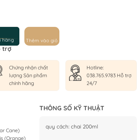
a hàng
Thêm vào giỏ
 trợ
Chứng nhận chất
Hotline:
lượng Sản phẩm
038.765.9783 Hỗ trợ
chính hãng
24/7
THÔNG SỐ KỸ THUẬT
quy cách: chai 200ml
gar Cane)
is (Orange)