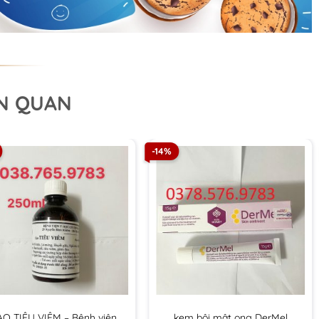
ÊN QUAN
-14%
AO TIÊU VIÊM – Bệnh viện
kem bôi mật ong DerMel