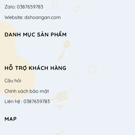
Zalo: 0387659783
Website: dshoangan.com
DANH MỤC SẢN PHẨM
HỖ TRỢ KHÁCH HÀNG
Câu hỏi
Chính sách bảo mật
Liên hệ : 0387659783
MAP